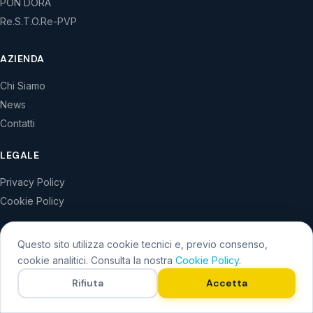
PON DORA
Re.S.T.O.Re-PVP
AZIENDA
Chi Siamo
News
Contatti
LEGALE
Privacy Policy
Cookie Policy
Questo sito utilizza cookie tecnici e, previo consenso,
cookie analitici. Consulta la nostra
Cookie Policy
.
© 2026 KAD3 S.r.l. – Tutti i diritti riservati
Rifiuta
Accetta
P.IVA 02120870742
IT
/
EN